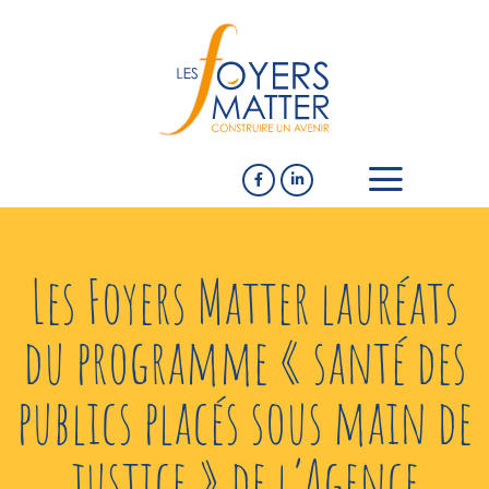
Les Foyers Matter lauréats
du programme « santé des
publics placés sous main de
justice » de l’Agence